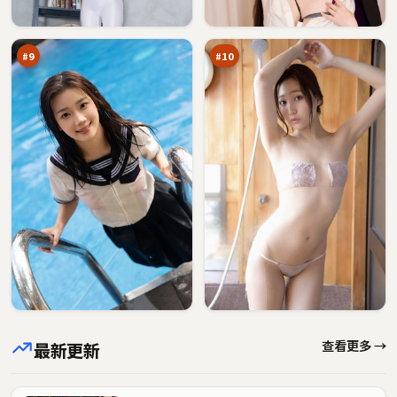
失
旧
92
91
序
账
万
万
本
#
9
#
10
查看更多 →
最新更新