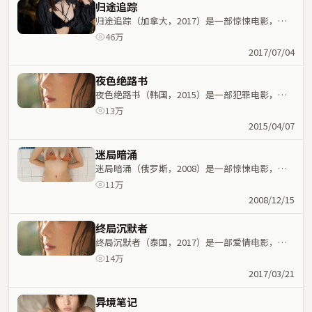
归途追踪
归途追踪（加拿大，2017）是一部惊悚电影，冯
小刚执导，刘德华、魏翔等主演；惊悚元素与人物
46万
命运紧密交织，节奏紧凑。
2017/07/04
夜色绝路书
夜色绝路书（韩国，2015）是一部犯罪电影，丹
尼斯·维伦纽瓦执导，木村拓哉、佛罗伦斯·珀等
13万
主演；犯罪元素与人物命运紧密交织，节奏紧凑。
2015/04/07
迷局暗涌
迷局暗涌（俄罗斯，2008）是一部惊悚电影，杜
琪峰执导，雷佳音、艾伦等主演；惊悚元素与人物
11万
命运紧密交织，节奏紧凑。
2008/12/15
终局沉默者
终局沉默者（泰国，2017）是一部爱情电影，饶
晓志执导，安藤樱、葛优等主演；爱情元素与人物
14万
命运紧密交织，节奏紧凑。
2017/03/21
异境笔记