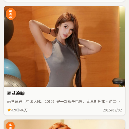
超
清
4K
雨巷追踪
雨巷追踪（中国大陆，2015）是一部战争电影，克里斯托弗·诺兰执
导，汤唯、古天乐等主演；战争元素与人物命运紧密交织，节奏紧
4.9
46万
2015/03/02
凑。
高
清