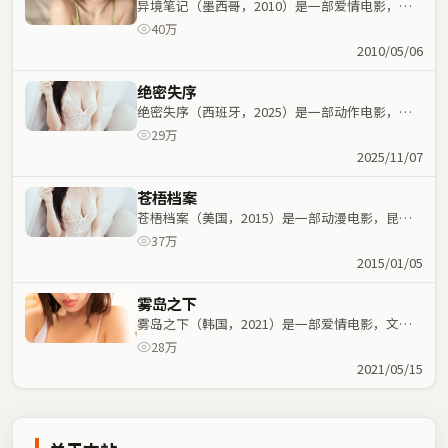
异境笔记（墨西哥，2010）是一部爱情电影，奉
俊昊执导，李秉宪、咏梅等主演；爱情元素与人物
40万
命运紧密交织，节奏紧凑。
2010/05/06
绝密失序
绝密失序（西班牙，2025）是一部动作电影，冯
小刚执导，王景春、艾伦等主演；动作元素与人物
29万
命运紧密交织，节奏紧凑。
2025/11/07
苍梧档案
苍梧档案（美国，2015）是一部动漫电影，昆汀
·塔伦蒂诺执导，魏翔、林青霞等主演；动漫元素
37万
与人物命运紧密交织，节奏紧凑。
2015/01/05
雾岛之下
雾岛之下（韩国，2021）是一部爱情电影，文牧
野执导，王景春、张译等主演；爱情元素与人物命
28万
运紧密交织，节奏紧凑。
2021/05/15