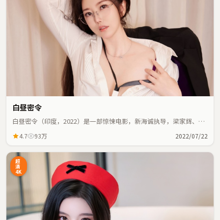
白昼密令
白昼密令（印度，2022）是一部惊悚电影，新海诚执导，梁家辉、堺
雅人等主演；惊悚元素与人物命运紧密交织，节奏紧凑。
4.7
93万
2022/07/22
超
清
4K