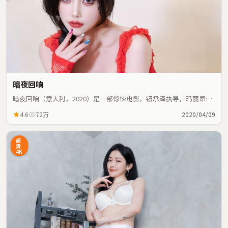
暗夜回响
暗夜回响（意大利，2020）是一部惊悚电影，钮承泽执导，玛丽昂·
歌迪亚、常远等主演；惊悚元素与人物命运紧密交织，节奏紧凑。
4.6
72万
2020/04/09
超
清
4K