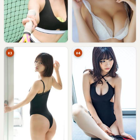
金
最
岸
后
档
之
96
96
案
城
万
万
#
3
#
4
焚
迷
城
城
指
剧
96
94