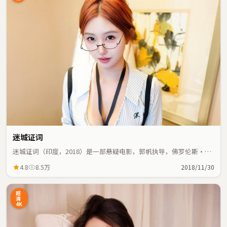
迷城证词
迷城证词（印度，2018）是一部悬疑电影，郭帆执导，佛罗伦斯·
珀、杨幂等主演；悬疑元素与人物命运紧密交织，节奏紧凑。
4.8
8.5万
2018/11/30
超
清
4K