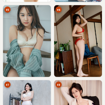
令
场
万
万
#
5
#
6
北
白
风
昼
来
密
94
93
信
令
万
万
#
7
#
8
冷
归
月
途