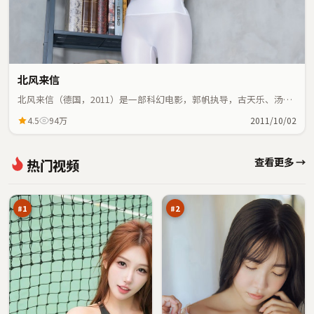
北风来信
北风来信（德国，2011）是一部科幻电影，郭帆执导，古天乐、汤姆
·哈迪等主演；科幻元素与人物命运紧密交织，节奏紧凑。
4.5
94万
2011/10/02
赤
极
查看更多 →
热门视频
焰
限
疑
折
98
98
云
返
万
万
点
#
1
#
2