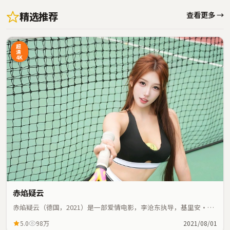
精选推荐
查看更多 →
超
清
4K
赤焰疑云
赤焰疑云（德国，2021）是一部爱情电影，李沧东执导，基里安·墨
菲、梁家辉等主演；爱情元素与人物命运紧密交织，节奏紧凑。
5.0
98万
2021/08/01