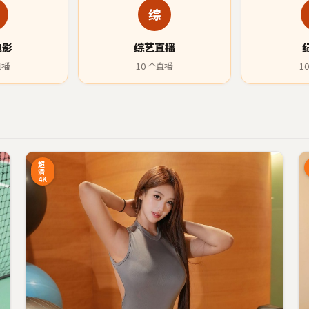
综
电影
综艺直播
直播
10
个直播
10
5:27
26:34
超
清
4K