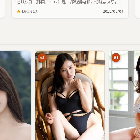
迷城法则（韩国，2012）是一部动漫电影，饶晓志执导，巩
俐、周润发等主演；动漫元素与人物命运紧密交织，节奏紧
4.6
31万
2012/05/09
凑。
风
金
暴
岸
证
代
95
93
词
码
万
万
#
3
#
4