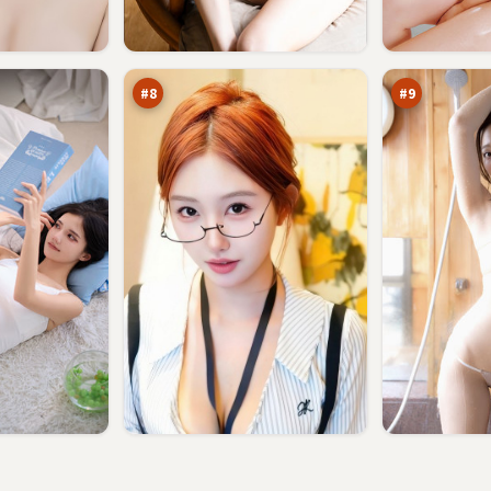
雷
苍
鸣
梧
猎
之
91
90
场
城
万
万
#
8
#
9