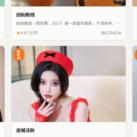
旧街航线
旧街航线（俄罗斯，2017）是一部冒险电影，宁浩执导，全
智贤、长泽雅美等主演；冒险元素与人物命运紧密交织，节
4.9
23万
2017/10/24
奏紧凑。
3:48
37:55
超
清
4K
迷城法则