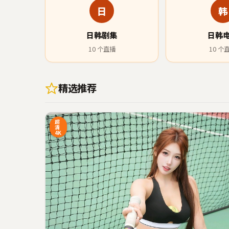
日
韩
日韩剧集
日韩
10
个直播
10
个
精选推荐
27:20
2
超
清
4K