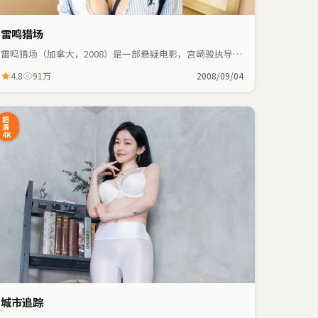
雷鸣猎场
雷鸣猎场（加拿大，2008）是一部悬疑电影，宫崎骏执导，
刘青云、周冬雨等主演；悬疑元素与人物命运紧密交织，节
4.8
91万
2008/09/04
奏紧凑。
超
清
4K
城市追踪