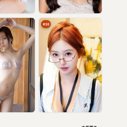
暗
夜
倒
90
计
万
时
#
10