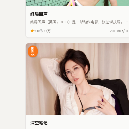
终局回声
终局回声（英国，2013）是一部动作电影，张艺谋执导，刘
亦菲、艾伦等主演；动作元素与人物命运紧密交织，节奏紧
5.0
23万
2013/07/31
凑。
20:41
1
超
清
4K
深空笔记