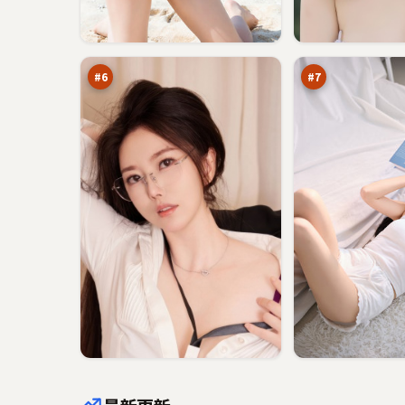
夜
异
色
境
引
追
92
91
擎
踪
万
万
#
6
#
7