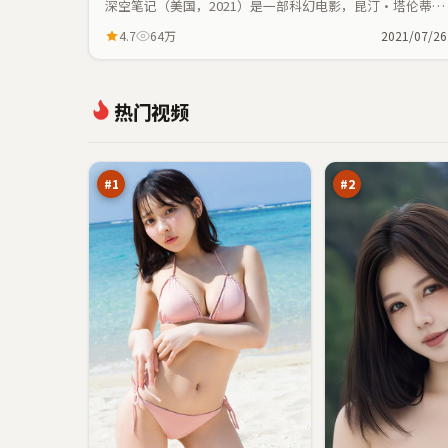
深空笔记（美国，2021）是一部科幻电影，昆汀·塔伦蒂诺
执导，佛罗伦斯·珀、玛丽昂·歌迪亚等主演；科幻元素与
4.7
64万
2021/07/26
人物命运紧密交织，节奏紧凑。
逆
边
热门视频
光
境
夜
远
97
97
航
征
万
万
船
#
1
#
2