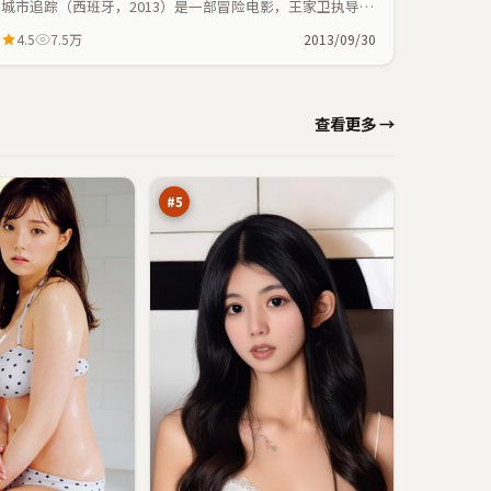
城市追踪（西班牙，2013）是一部冒险电影，王家卫执导，
张曼玉、安藤樱等主演；冒险元素与人物命运紧密交织，节
4.5
7.5万
2013/09/30
奏紧凑。
钢
查看更多 →
铁
假
92
面
万
#
5