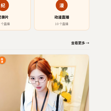
纪
漫
纪录片
动漫直播
个直播
10
个直播
查看更多 →
高
清