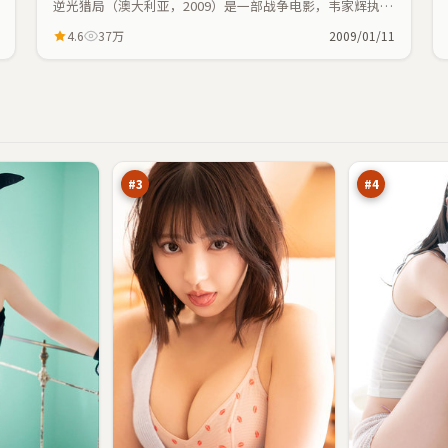
逆光猎局（澳大利亚，2009）是一部战争电影，韦家辉执
导，范伟、奥黛丽·塔图等主演；战争元素与人物命运紧密
4.6
37万
2009/01/11
交织，节奏紧凑。
风
星
尘
河
猎
假
95
95
场
面
万
万
#
3
#
4