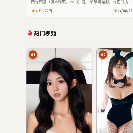
南港围猎（澳大利亚，2014）是一部悬疑电影，九把刀执
导，全智贤、李秉宪等主演；悬疑元素与人物命运紧密交
4.7
72万
2014/08/26
织，节奏紧凑。
零
青
热门视频
号
石
深
边
98
96
渊
界
万
万
眼
#
1
#
2