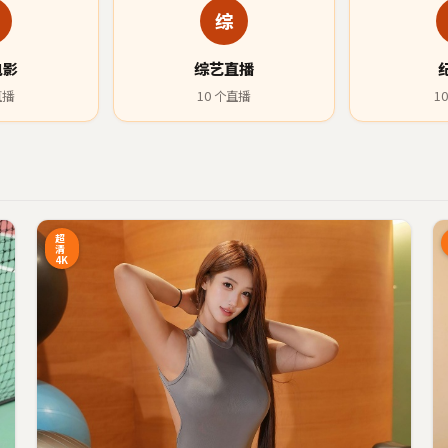
综
电影
综艺直播
直播
10
个直播
10
9:27
6:34
超
清
4K