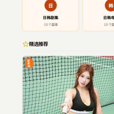
日
韩
日韩剧集
日韩
10
个直播
10
个
精选推荐
45:20
1
超
清
4K