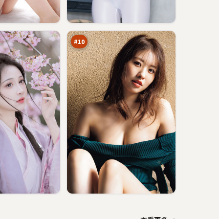
尘
封
信
89
号
万
#
10