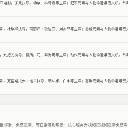
部犯罪电影，丁晟执导，杨紫、林青霞等主演；犯罪元素与人物命运紧密交织，节
疑电影，杜琪峰执导，玛丽昂·歌迪亚、刘亦菲等主演；悬疑元素与人物命运紧密
电影，九把刀执导，役所广司、秦海璐等主演；动作元素与人物命运紧密交织，节
剧电影，克里斯托弗·诺兰执导，裴斗娜、白宇等主演；喜剧元素与人物命运紧密
播顺滑、免费高清」等日常观影场景；核心服务为视频短视频高清免费看