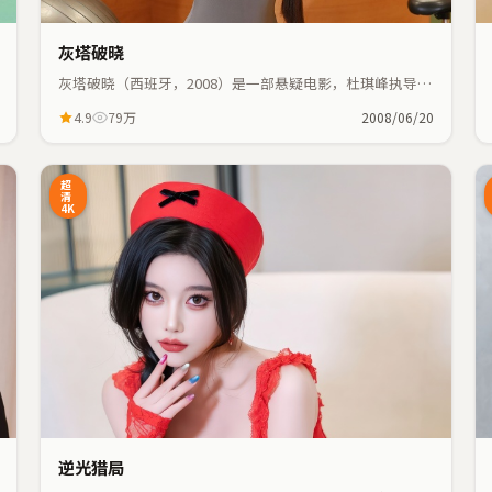
灰塔破晓
灰塔破晓（西班牙，2008）是一部悬疑电影，杜琪峰执导，
玛丽昂·歌迪亚、刘亦菲等主演；悬疑元素与人物命运紧密
4.9
79万
2008/06/20
交织，节奏紧凑。
6:48
25:55
超
清
4K
逆光猎局