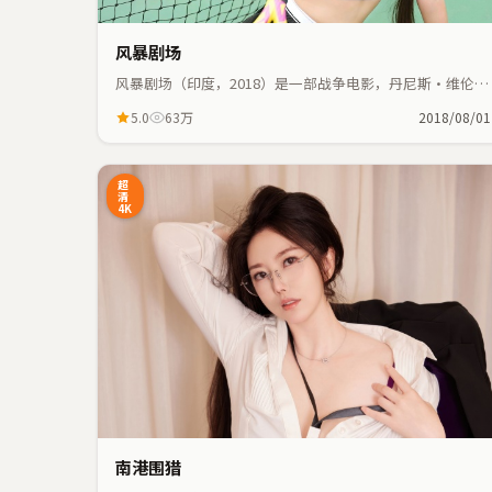
风暴剧场
风暴剧场（印度，2018）是一部战争电影，丹尼斯·维伦纽
瓦执导，张国荣、基里安·墨菲等主演；战争元素与人物命
5.0
63万
2018/08/01
运紧密交织，节奏紧凑。
10:41
4
超
清
4K
南港围猎