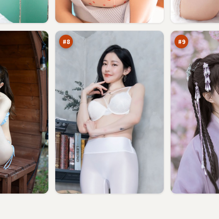
赤
逆
焰
光
航
绝
92
92
线
路
万
万
书
#
8
#
9