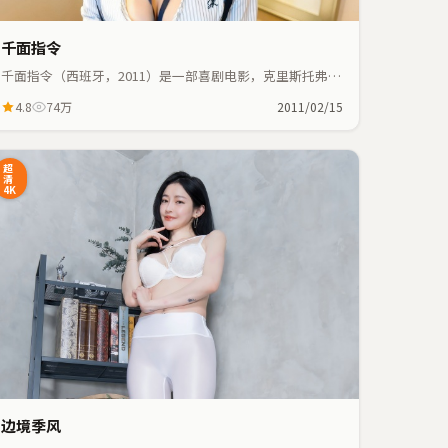
千面指令
千面指令（西班牙，2011）是一部喜剧电影，克里斯托弗·
诺兰执导，裴斗娜、白宇等主演；喜剧元素与人物命运紧密
4.8
74万
2011/02/15
交织，节奏紧凑。
超
清
4K
边境季风