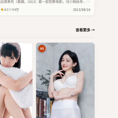
边境季风（泰国，2013）是一部犯罪电影，冯小刚执导，王
景春、林青霞等主演；犯罪元素与人物命运紧密交织，节奏
4.5
94万
2013/08/16
紧凑。
边
查看更多 →
境
季
94
风
万
#
5