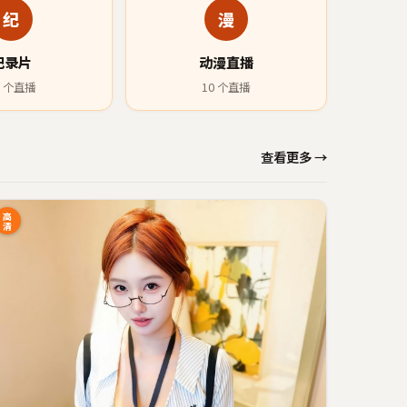
纪
漫
纪录片
动漫直播
个直播
10
个直播
查看更多 →
高
清