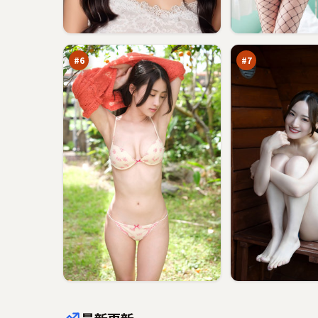
逆
城
光
市
回
入
94
93
声
口
万
万
壁
#
6
#
7