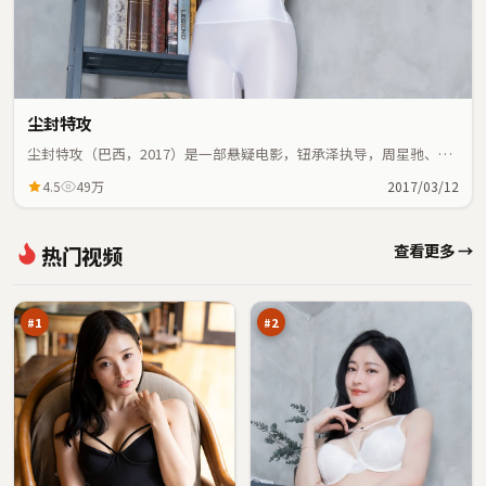
尘封特攻
尘封特攻（巴西，2017）是一部悬疑电影，钮承泽执导，周星驰、迪
丽热巴等主演；悬疑元素与人物命运紧密交织，节奏紧凑。
4.5
49万
2017/03/12
旧
天
查看更多 →
热门视频
街
际
档
追
97
97
案
凶
万
万
#
1
#
2