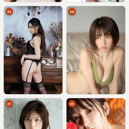
生
计
万
万
时
#
5
#
6
雾
东
岛
篱
追
失
91
88
凶
序
万
万
#
7
#
8