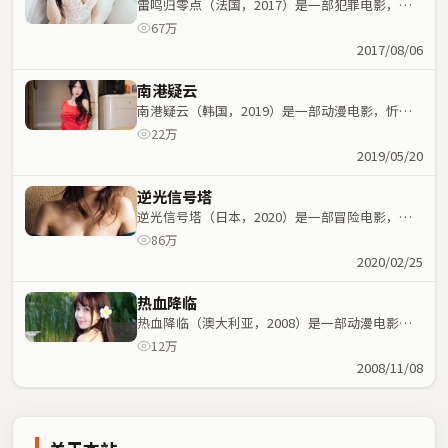
雷鸣归零点（法国，2017）是一部犯罪电影，杜
琪峰执导，木村拓哉、周星驰等主演；犯罪元素与
67万
人物命运紧密交织，节奏紧凑。
2017/08/06
南港疑云
南港疑云（韩国，2019）是一部动漫电影，忻钰
坤执导，梁家辉、张译等主演；动漫元素与人物命
22万
运紧密交织，节奏紧凑。
2019/05/20
逆光信号塔
逆光信号塔（日本，2020）是一部冒险电影，丹
尼斯·维伦纽瓦执导，周迅、艾伦等主演；冒险元
86万
素与人物命运紧密交织，节奏紧凑。
2020/02/25
热血降临
热血降临（澳大利亚，2008）是一部动漫电影，
张艺谋执导，张子枫、章子怡等主演；动漫元素与
12万
人物命运紧密交织，节奏紧凑。
2008/11/08