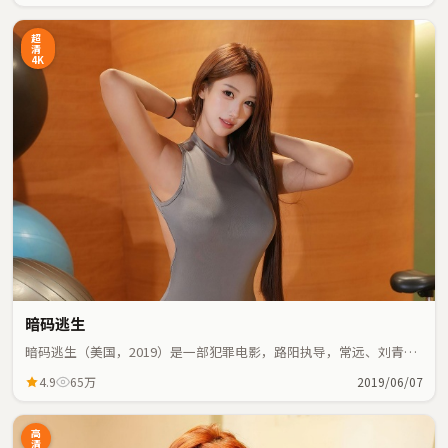
超
清
4K
暗码逃生
暗码逃生（美国，2019）是一部犯罪电影，路阳执导，常远、刘青云
等主演；犯罪元素与人物命运紧密交织，节奏紧凑。
4.9
65万
2019/06/07
高
清