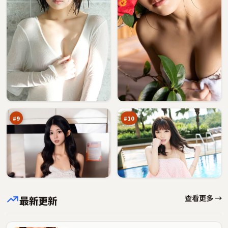
回
苍
声
梧
密
回
88
87
令
声
万
万
壁
#
9
#
10
查看更多 →
最新更新