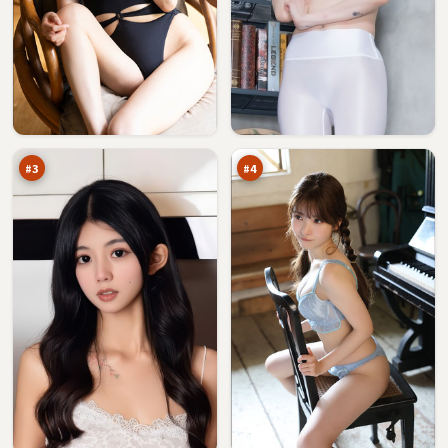
灰
尘
塔
封
行
归
96
94
动
零
万
万
点
#
3
#
4
无
狂
名
潮
逃
倒
92
91