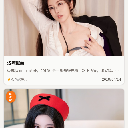
边城假面
边城假面（西班牙，2018）是一部悬疑电影，路阳执导，张家辉、周
星驰等主演；悬疑元素与人物命运紧密交织，节奏紧凑。
4.7
30万
2018/04/14
超
清
4K