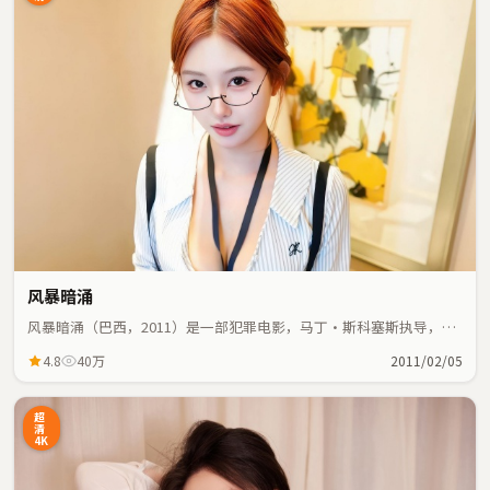
风暴暗涌
风暴暗涌（巴西，2011）是一部犯罪电影，马丁·斯科塞斯执导，杨
紫、艾伦等主演；犯罪元素与人物命运紧密交织，节奏紧凑。
4.8
40万
2011/02/05
超
清
4K