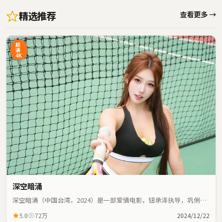
精选推荐
查看更多 →
超
清
4K
深空暗涌
深空暗涌（中国台湾，2024）是一部爱情电影，钮承泽执导，巩俐、
周迅等主演；爱情元素与人物命运紧密交织，节奏紧凑。
5.0
72万
2024/12/22