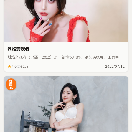
烈焰旁观者
烈焰旁观者（巴西，2012）是一部惊悚电影，张艺谋执导，王景春、
汤唯等主演；惊悚元素与人物命运紧密交织，节奏紧凑。
4.6
82万
2012/07/12
超
清
4K