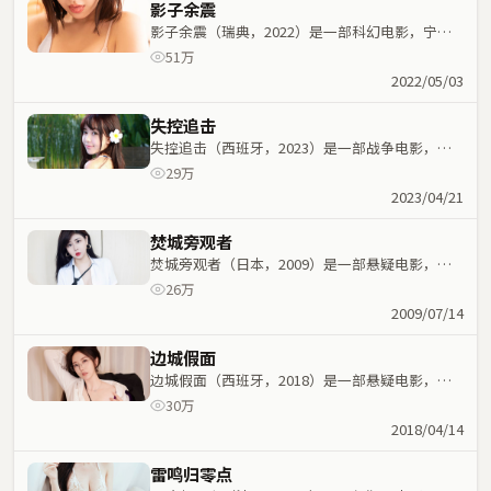
影子余震
影子余震（瑞典，2022）是一部科幻电影，宁浩
执导，刘亦菲、黄渤等主演；科幻元素与人物命运
51万
紧密交织，节奏紧凑。
2022/05/03
失控追击
失控追击（西班牙，2023）是一部战争电影，许
鞍华执导，大鹏、葛优等主演；战争元素与人物命
29万
运紧密交织，节奏紧凑。
2023/04/21
焚城旁观者
焚城旁观者（日本，2009）是一部悬疑电影，史
蒂文·斯皮尔伯格执导，张译、文淇等主演；悬疑
26万
元素与人物命运紧密交织，节奏紧凑。
2009/07/14
边城假面
边城假面（西班牙，2018）是一部悬疑电影，路
阳执导，张家辉、周星驰等主演；悬疑元素与人物
30万
命运紧密交织，节奏紧凑。
2018/04/14
雷鸣归零点