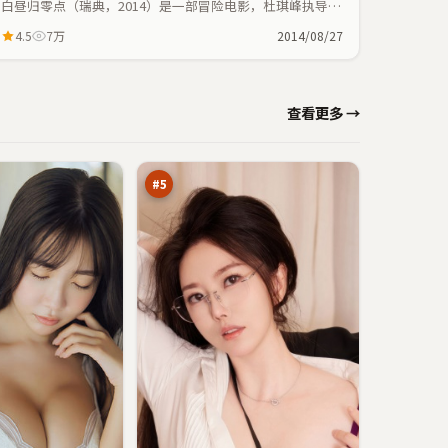
白昼归零点（瑞典，2014）是一部冒险电影，杜琪峰执导，
堺雅人、任素汐等主演；冒险元素与人物命运紧密交织，节
4.5
7万
2014/08/27
奏紧凑。
雨
查看更多 →
巷
谎
94
言
万
之
城
#
5