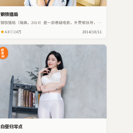
钢铁猎局
钢铁猎局（瑞典，2014）是一部悬疑电影，朴赞郁执导，佛
罗伦斯·珀、刘青云等主演；悬疑元素与人物命运紧密交
4.8
24万
2014/10/11
织，节奏紧凑。
超
清
4K
白昼归零点