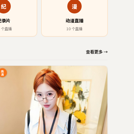
纪
漫
纪录片
动漫直播
个直播
10
个直播
查看更多 →
高
清