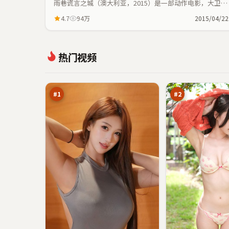
雨巷谎言之城（澳大利亚，2015）是一部动作电影，大卫·
芬奇执导，魏翔、周迅等主演；动作元素与人物命运紧密交
4.7
94万
2015/04/22
织，节奏紧凑。
影
游
热门视频
子
侠
追
旧
98
95
踪
账
万
万
本
#
1
#
2