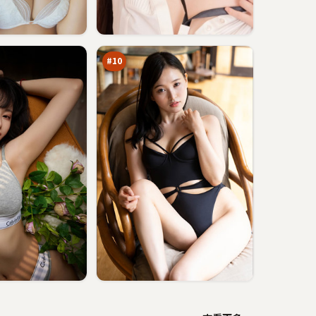
深
海
追
90
踪
万
#
10