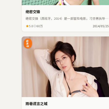
绝密交锋
绝密交锋（西班牙，2014）是一部冒险电影，刁亦男执导，
雷佳音、裴斗娜等主演；冒险元素与人物命运紧密交织，节
5.0
60万
2014/05/25
奏紧凑。
99:41
4
超
清
4K
雨巷谎言之城