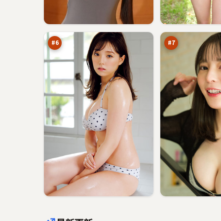
旧
最
街
后
暗
余
93
92
涌
震
万
万
#
6
#
7