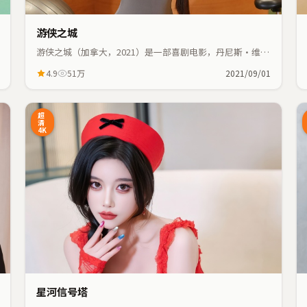
游侠之城
游侠之城（加拿大，2021）是一部喜剧电影，丹尼斯·维伦
纽瓦执导，常远、文淇等主演；喜剧元素与人物命运紧密交
4.9
51万
2021/09/01
织，节奏紧凑。
2:48
24:55
超
清
4K
星河信号塔