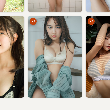
光
钢
年
铁
降
绝
92
91
临
路
万
万
书
#
8
#
9