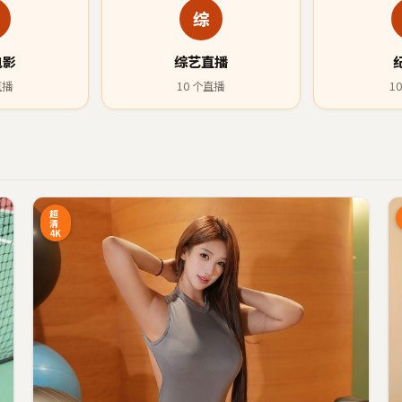
综
电影
综艺直播
直播
10
个直播
10
3:27
42:34
超
清
4K