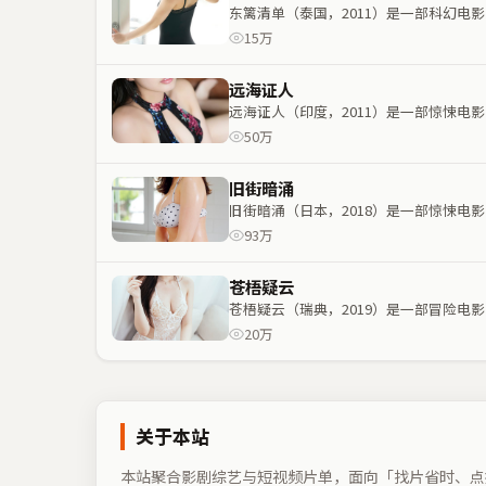
东篱清单（泰国，2011）是一部科幻
15万
远海证人
远海证人（印度，2011）是一部惊悚
50万
旧街暗涌
旧街暗涌（日本，2018）是一部惊悚
93万
苍梧疑云
苍梧疑云（瑞典，2019）是一部冒险
20万
关于本站
本站聚合影剧综艺与短视频片单，面向「找片省时、点