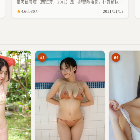
星河信号塔（西班牙，2011）是一部冒险电影，朴赞郁执
导，张曼玉、刘亦菲等主演；冒险元素与人物命运紧密交
4.6
30万
2011/11/17
织，节奏紧凑。
逆
焚
光
城
季
码
95
94
风
头
万
万
#
3
#
4