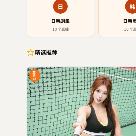
日
韩
日韩剧集
日韩
10
个直播
10
个
精选推荐
40:20
超
清
4K